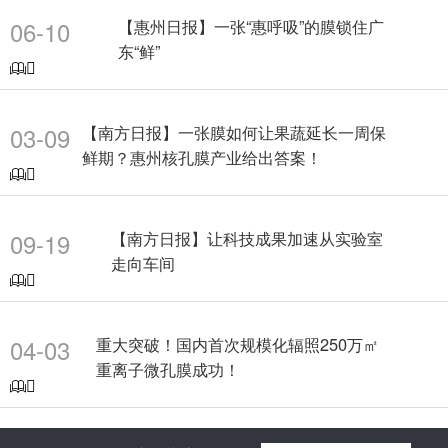
06-10
【惠州日报】一张“惠呼吸”的膜锁住广
东“鲜”

03-09
【南方日报】一张膜如何让果蔬延长一周保
鲜期？惠州核孔膜产业给出答案！

09-19
【南方日报】让科技成果加速从实验室
走向车间

04-03
重大突破！国内首次规模化辐照250万㎡
重离子微孔膜成功！
